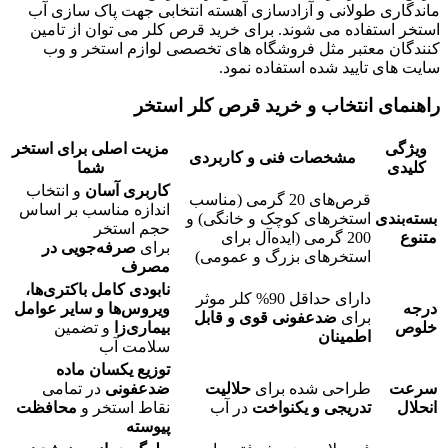
ماندگاری طولانی و آزادسازی آهسته انتخابی جهت پاک سازی آب
استخر استفاده می شوند. برای خرید قرص کلر می‌ توان از تامین‌
کنندگان معتبر مثل فروشگاه‌ های تخصصی لوازم استخر و وب‌
سایت‌ های تایید شده استفاده نمود.
راهنمای انتخاب و خرید قرص کلر استخر
ویژگی
مزیت اصلی برای استخر
مشخصات فنی و کاربردی
کلیدی
شما
کاربری آسان
و انتخاب
قرص‌های 20 گرمی (مناسب
اندازه مناسب بر اساس
بسته‌بندی
استخرهای کوچک و خانگی) و
حجم استخر
متنوع
200 گرمی (ایده‌آل برای
برای
صرفه‌جویی در
استخرهای بزرگ و عمومی)
مصرف
نابودی کامل باکتری‌ها،
دارای حداقل 90% کلر موثر
درجه
ویروس‌ها و سایر عوامل
برای
ضدعفونی قوی و قابل
خلوص
بیماری‌زا
و تضمین
اطمینان
سلامت آب
توزیع یکسان ماده
سرعت
طراحی شده برای
حلالیت
ضدعفونی
در تمامی
انحلال
تدریجی و یکنواخت
در آب
نقاط استخر و
محافظت
پیوسته