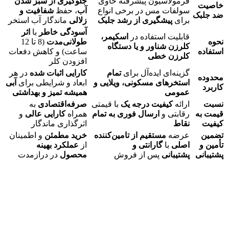
فرمولاسیون پیشرفته حاوی
جلوگیری از سبز شدن
خاصیت
سولفات مس در برخی انواع
آب
، حفظ
شفافیت و
ضد جلبک
برای
پیشگیری از رشد جلبک
زلالی
ماندگار آب استخر
آسودگی خاطر
با
اثر
قابلیت استفاده در
اسکیمر،
نحوه
طولانی‌مدت
(8 تا 12
کلرزن شناور و یا دستگاه
استفاده
ساعت) و کاهش دفعات
کلرزن خطی
افزودن کلر
گزینه‌ای ایده‌آل برای
تمام
کارایی اثبات شده
در هر
محدوده
استخرهای مسکونی، ویلایی و
ابعاد و شرایطی برای
آبی
کاربرد
عمومی
همیشه تمیز و بهداشتی
نسبت
ارائه
کیفیت درجه یک
با قیمتی
صرفه‌اقتصادی
به
قیمت به
رقابتی و
ارسال فوری به تمام
همراه
کارایی عالی
و
کیفیت
نقاط
اثرگذاری ماندگار
تضمین
عرضه
مستقیم از تامین‌کننده
خرید مطمئن
و اطمینان
تأمین و
اصلی
با
گارانتی و
از
عملکرد بهینه
پشتیبانی
پشتیبانی
پس از فروش
محصول
در درازمدت