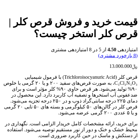
قیمت خرید و فروش قرص کلر |
قرص کلر استخر چیست؟
امتیازدهی
4.50
از 5 در
8
امتیازدهی مشتری
(
8
بازخورد مشتری)
﷼
13.000.000
قرص کلر (Trichloroisocyanuric Acid) با فرمول شیمیایی
C₃Cl₃N₃O₃، به صورت قرص‌های سفید ۲۰۰ و یا ۲۰ گرمی با خلوص
۹۰% تولید می‌شود. هر قرص حاوی ۹۰% کلر مؤثر است و برای
ضدعفونی آب استخرها و تصفیه آب کاربرد دارد. این محصول در
دمای ۲۲۵ درجه سانتی‌گراد ذوب و در ۲۵۰ درجه تجزیه می‌شود.
قرص کلر در گالن‌های ۵۰ کیلوگرمی و بسته های ۵۰ تایی ۲۰ گرمی
و یا ۵ عددی ۲۰۰ گرمی عرضه می‌شود.
برای خرید، ارائه مشخصات کامل خریدار الزامی است. نگهداری در
محیط خشک و خنک و دور از نور مستقیم توصیه می‌شود. استفاده
از دستکش و ماسک در حین کاربرد ضروری است.