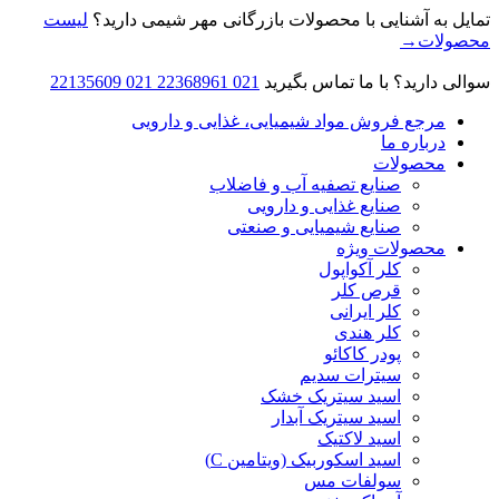
تمایل به آشنایی با محصولات بازرگانی مهر شیمی دارید؟
لیست
محصولات→
سوالی دارید؟ با ما تماس بگیرید
021 22368961
021 22135609
مرجع فروش مواد شیمیایی، غذایی و دارویی
درباره ما
محصولات
صنایع تصفیه آب و فاضلاب
صنایع غذایی و دارویی
صنایع شیمیایی و صنعتی
محصولات ویژه
کلر آکواپول
قرص کلر
کلر ایرانی
کلر هندی
پودر کاکائو
سیترات سدیم
اسید سیتریک خشک
اسید سیتریک آبدار
اسید لاکتیک
اسید اسکوربیک (ویتامین C)
سولفات مس