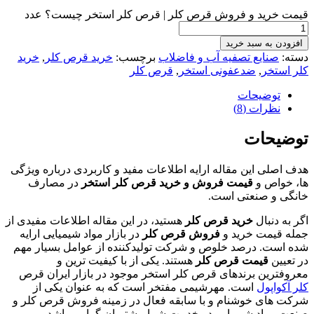
قیمت خرید و فروش قرص کلر | قرص کلر استخر چیست؟ عدد
افزودن به سبد خرید
دسته:
صنایع تصفیه آب و فاضلاب
برچسب:
خرید قرص کلر
,
خرید
کلر استخر
,
ضدعفونی استخر
,
قرص کلر
توضیحات
نظرات (8)
توضیحات
هدف اصلی این مقاله ارایه اطلاعات مفید و کاربردی درباره ویژگی‌
ها، خواص و
قیمت فروش و خرید قرص کلر استخر
در مصارف
خانگی و صنعتی است.
اگر به دنبال
خرید قرص کلر
هستید، در این مقاله اطلاعات مفیدی از
جمله قیمت خرید و
فروش قرص کلر
در بازار مواد شیمیایی ارایه
شده است. درصد خلوص و شرکت تولیدکننده از عوامل بسیار مهم
در تعیین
قیمت قرص کلر
هستند. یکی از با کیفیت ترین و
معروفترین برندهای قرص کلر استخر موجود در بازار ایران قرص
کلر آکواپول
است. مهرشیمی مفتخر است که به عنوان یکی از
شرکت های خوشنام و با سابقه فعال در زمینه فروش قرص کلر و
صنعت مواد شیمیایی در خدمت شما مشتریان گرامی باشد.