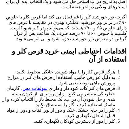
اصل به تدریج در آب استخر حل می‌ شود و یک انتخاب ایده آل برای
استخرهای ویلایی در آخر هفته است.
اگرچه نور خورشید کلر را غیرفعال می‌ کند اما قرص کلر با خلوص
۹۰٪ در برابر نور خورشید عملکرد بهتری در مقایسه با قرص های
دارای خلوص ۶۵ و ۷۰٪ هستنذ. که می‌تواند پودر کلر هیپو کلریت
کلسیم با خلوص ۶۰ تا ۷۰ درصد ظرف یک ساعت پس از قرار
گرفتن در معرض نور خورشید تجزیه شود و بی‌ اثر می شوند.
اقدامات احتیاطی ایمنی خرید قرص کلر و
استفاده از آن
هرگز قرص‌ کلر را با مواد شوینده خانگی مخلوط نکنید.
به دلیل عوارض جانبی، استفاده از قرص های کلر در مزارع
پرورش ماهی توصیه نمی شود.
قرص های کلر کات کبود دار و دارای
سولفات مس
، گازهای
خطرناکی منتشر می‌ کنند. از این رو برای باز کردن بسته‌
بندی و حل نمودن آن در آب، یک محیط باز را انتخاب کرده و از
ماسک استفاده کنید تا گاز را استنشاق نکنید.
کلر را در جای خشک، خنک و دور از نور آفتاب و دور از مواد
قابل اشتعال نگهداری کنید.
کلر را دور از دسترس کودکان نگهداری کنید.