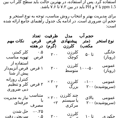
استفاده کرد. پس از استفاده، در بهترین حالت باید سطح کلر آب بین
ppm 1.5 تا ۲ و PH باید در بین ۷.۲ تا ۷.۶ باشد.
برای مدیریت بهتر و انتخاب روش مناسب، توجه به نوع استخر و
حجم آن ضروری است. در ادامه یک جدول راهنمای جامع ارائه شده
است:
حجم آب
مدل
ظرفیت
تعداد
نوع استخر
(متر
پیشنهادی
قرص
قرص
نکات مهم
مکعب)
کلرزن
(گرم)
در هفته
خانگی
کلرزن
۰.۵
کلر کمتر،
تا ۵۰
۲۰۰
(روباز)
کوچک
قرص
تهویه مناسب
استفاده از
عمومی
کلرزن
۵۰–۱۰۰
۲۰۰
۱ قرص
قرص آنزیم‌دار
(روباز)
متوسط
پیش از شنا
کنترل روزانه
عمومی
۱۰۰–
کلرزن
۲۰۰ ×
۲ قرص
کلر و تنظیم
(سرپوشیده)
۲۰۰
بزرگ
۲
دبی ضروری
چند کلرزن
متناسب
عمومی
بالای
۲۰۰ ×
نیاز به مدیریت
یا سیستم
با
(سرپوشیده)
۲۰۰
۲+
حرفه‌ای
مرکزی
مصرف
۰.۲۵–
حل شدن
کلرزن
جکوزی
تا ۱۰
۲۰۰
۰.۵
سریع‌تر، دقت